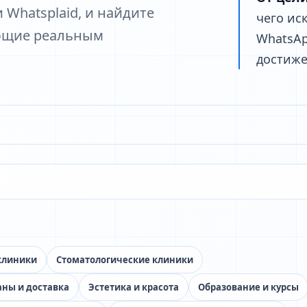
Whatsplaid, и найдите
чего ис
ющие реальным
WhatsAp
достиже
клиники
Стоматологические клиники
аны и доставка
Эстетика и красота
Образование и курсы