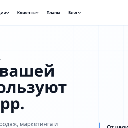
ции
Клиенты
Планы
Блог
к
 вашей
ользуют
pp.
родаж, маркетинга и
От цели